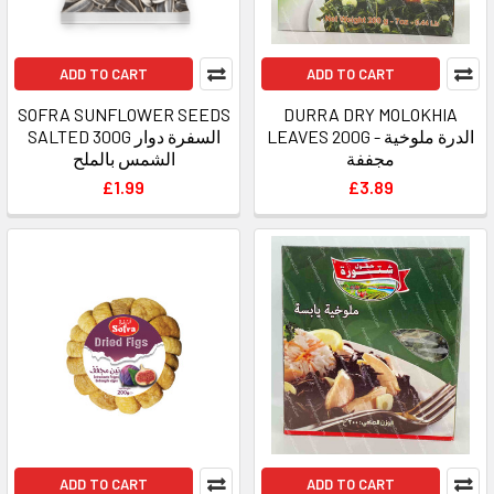
ADD TO CART
ADD TO CART
SOFRA SUNFLOWER SEEDS
DURRA DRY MOLOKHIA
LEAVES 200G - الدرة ملوخية
SALTED 300G السفرة دوار
مجففة
الشمس بالملح
£1.99
£3.89
ADD TO CART
ADD TO CART