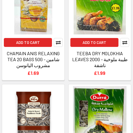
ADD TO CART
ADD TO CART
CHAMAIN ANIS RELAXING
TEEBA DRY MOLOKHIA
LEAVES 200G - طيبة ملوخية
TEA 20 BAGS 50G - شامين
ناشفة
مشروب اليانوسن
£1.69
£1.99