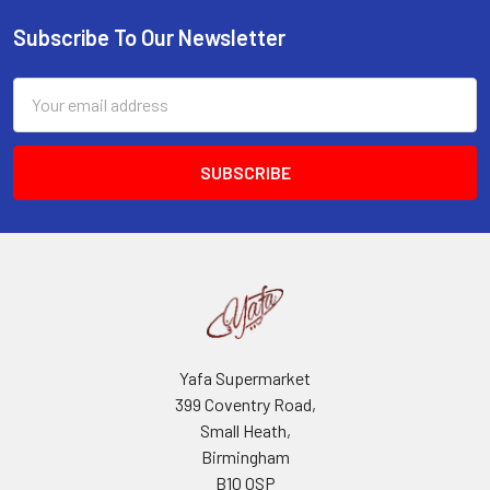
Subscribe To Our Newsletter
Footer
Email
Address
Yafa Supermarket
399 Coventry Road,
Small Heath,
Birmingham
B10 0SP