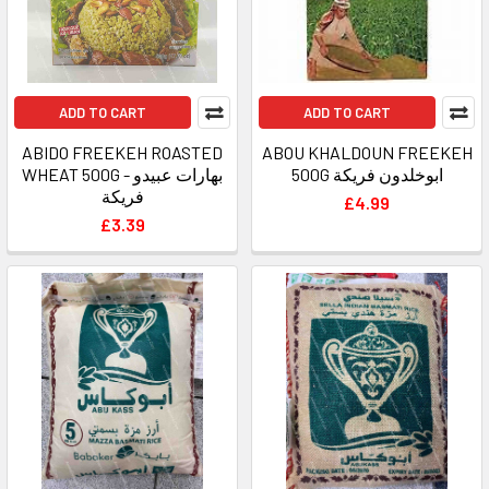
ADD TO CART
ADD TO CART
ABIDO FREEKEH ROASTED
ABOU KHALDOUN FREEKEH
500G ابوخلدون فريكة
WHEAT 500G - بهارات عبيدو
فريكة
£4.99
£3.39