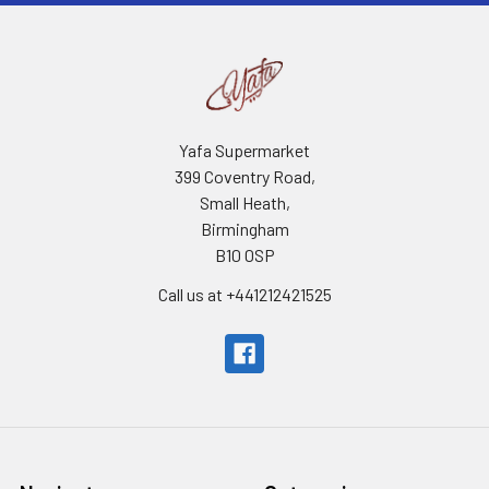
Yafa Supermarket
399 Coventry Road,
Small Heath,
Birmingham
B10 0SP
Call us at +441212421525