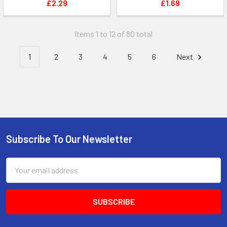
£2.29
£1.69
Items 1 to 12 of 80 total
1
2
3
4
5
6
Next
Subscribe To Our Newsletter
Footer
Email
Address