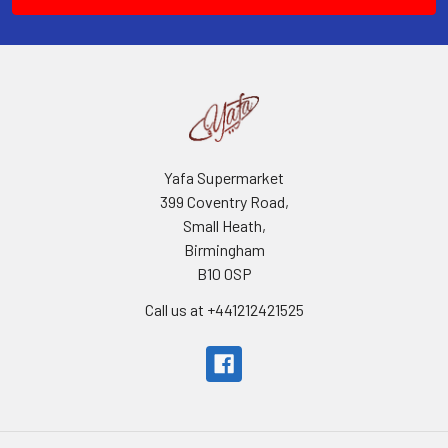
Yafa Supermarket
399 Coventry Road,
Small Heath,
Birmingham
B10 0SP
Call us at +441212421525