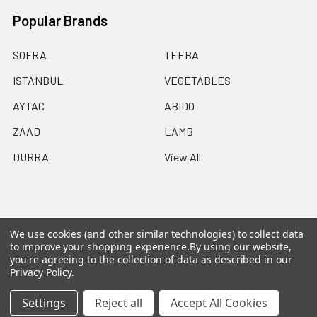
Popular Brands
SOFRA
TEEBA
ISTANBUL
VEGETABLES
AYTAC
ABIDO
ZAAD
LAMB
DURRA
View All
We use cookies (and other similar technologies) to collect data
©
2026
Ammo Delivers Birmingham.
Powered by
to improve your shopping experience.
By using our website,
BigCommerce
. Theme designed by
Papathemes
.
you're agreeing to the collection of data as described in our
Privacy Policy
.
Settings
Reject all
Accept All Cookies