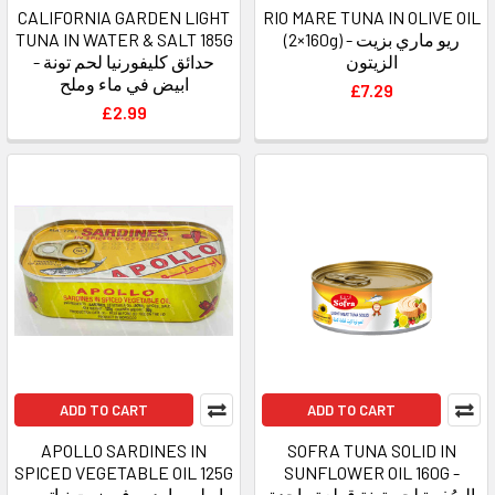
CALIFORNIA GARDEN LIGHT
RIO MARE TUNA IN OLIVE OIL
TUNA IN WATER & SALT 185G
(2×160g) - ريو ماري بزيت
الزيتون
- حدائق كليفورنيا لحم تونة
ابيض في ماء وملح
£7.29
£2.99
ADD TO CART
ADD TO CART
APOLLO SARDINES IN
SOFRA TUNA SOLID IN
SPICED VEGETABLE OIL 125G
SUNFLOWER OIL 160G -
الصُفرة لحم تونة قطعة واحدة
- اپولو ساردين في زيت نباتي